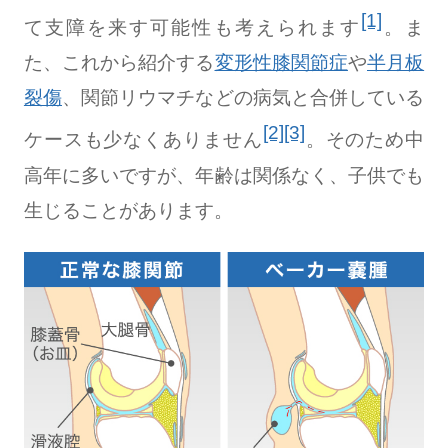
[1]
て支障を来す可能性も考えられます
。ま
た、これから紹介する
変形性膝関節症
や
半月板
裂傷
、関節リウマチなどの病気と合併している
[2]
[3]
ケースも少なくありません
。そのため中
高年に多いですが、年齢は関係なく、子供でも
生じることがあります。