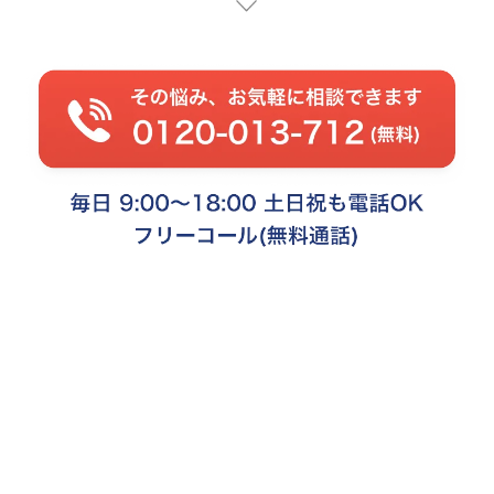
1. 個人情報の保護についての考え方
当社は、当社の業務を円滑に行なうため、お客様の氏名、住所、電
話番号、Eメールアドレス等の情報を取得・利用させて頂いており
ます。当社は、これらのお客様の個人情報（以下「個人情報」とい
います）の適正な保護を重大な責務と認識し、この責務を果たすた
めに、次の指針のもとで個人情報を取り扱います。
（１）個人情報に適用される個人情報の保護に関する法律その他の
関係法令および関係ガイドラインを遵守するとともに、一般
に公正妥当と認められる個人情報の取扱いに関する慣行に準
拠し、適正に取り扱います。また、適宜、取扱いの改善に努
めます。
（２）個人情報の取扱いに関する規程を明確にし、従業員に周知徹
底します。また、取引先などに対しても適切に個人情報を取
り扱うよう要請します。
（３）個人情報の取得に際しては、利用目的を特定して通知または
公表し、その利用目的の範囲内で個人情報を取り扱います。
（４）個人情報の取扱いの全部または一部を利用目的の達成に必要
な範囲内において第三者に委託することに伴い、お客様の個
人情報を当該委託先に提供する場合には、当該委託先におい