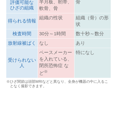
半月板、靭帯、
骨
評価可能な
ひざの組織
軟骨、骨
組織の性状
組織（骨）の形
得られる情報
状
検査時間
30分～1時間
数十秒～数分
放射線被ばく
なし
あり
ペースメーカー
特になし
を入れている、
受けられない
人
閉所恐怖症 な
※
ど
※ひざ関節は頭部MRIなどと異なり、全身が機器の中に入るこ
となく撮影できます。