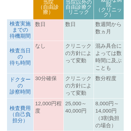
当院
当院以外の
院
（自由診
自由診療ク
（クリニッ
療）
リニック
ク）
検査実施
数日
数日
数週間から
までの
数ヵ月
待機期間
なし
クリニック
混み具合に
検査当日
の方針によ
よっては数
の
って変動
時間に及ぶ
待ち時間
ことも
30分確保
クリニック
数分程度
ドクター
の
の方針によ
診察時間
って変動
12,000円程
25,000～
8,000円～
検査費用
度
40,000円
14,000円
（自己負
（3割負担
担分）
の場合）