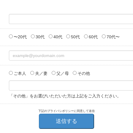
〜20代
30代
40代
50代
60代
70代〜
ご本人
夫／妻
父／母
その他
「その他」をお選びいただいた方は上記をご入力ください。
下記のプライバシポリシーに同意して送信