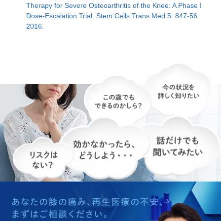
Therapy for Severe Osteoarthritis of the Knee: A Phase I
Dose-Escalation Trial. Stem Cells Trans Med 5: 847-56.
脂肪に含まれる幹細胞の抗炎症作用や組織
2016.
の修復能力を利用します。
＜当院で受けられる治療＞
●培養幹細胞治療
詳しくは
培養幹細胞治療のページ
をご覧く
ださい。
軟骨細胞を用いる再生医療
自身の軟骨を体外で培養し、これを欠損し
た部位に移植するという方法です。入院期
間はリハビリも含めて1ヵ月ほど必要にな