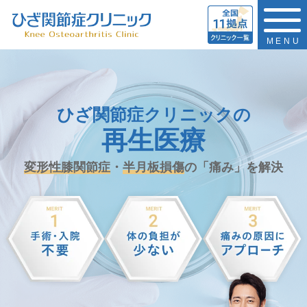
MENU
ひざ関節症クリニックの
再生医療
変形性膝関節症
・
半月板損傷
の「痛み」を解決