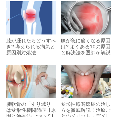
自家軟骨移
培養幹細胞
バスタオルを丸めて、太ももの下に置き
PRP治療
植術
治療
人の細胞）を体細胞と言います。
が、引き続き安全確保には細心の注意を払
（この他にも医師の判断で治療をお断りす
ます（膝が伸び切らない方はふくらはぎ
ることがあります。）
の下に置いてください）。
一方、幹細胞は、複数の組織や臓器になる
い、新たなリスクが見つかった場合は速や
当院での
つま先を天井に立てて、タオルを潰すよ
なし
あり
あり
取り扱い
可能性を秘めた未分化な細胞（いわば細胞
かにご報告させていただきます。
うにタオルを潰すようにひざを伸ばしま
す（この状態で5〜10秒キープします）。
の赤ちゃん）です。
血小板に
皮下脂肪
2の動きを連続で5〜10回、1日３セット
自身の軟
膝が腫れたらどうすべ
膝が急に痛くなる原因
現在の再生医療で行われているのは、この
含まれる
に含まれ
を目標に行います（トレーニング時は太
メリット
デメリット
き? 考えられる病気と
は? よくある10の原因
骨細胞を
成長因子
る幹細胞
もも前面の内側に力が入るよう意識して
幹細胞や体細胞を治療箇所に移植する「細
原因別対処法
と解決法を医師が解説
培養し、
ください）。
を抽出・
を抽出・
方法
欠損部位
胞移植治療」です。これによって、組織の
従来の保険医療では改
活性化し
培養して
に手術で
善しなかった症状に対
保険がきかないため、
て患部に
患部に注
再生や傷病の根本原因の解消を促します。
お尻の筋力トレーニング
移植す
しても効果が期待でき
治療費が高額
注射投与
射投与す
る。
再生医療では、細胞から細胞への働きかけ
る
する。
る。
が、治療を促進させるということなので
手術を希望しない方に
新しい治療方法のため
要（約1
す。
入院
不要
不要
とっての選択肢となり
長期的な治療データが
ヵ月）
膝軟骨の「すり減り」
変形性膝関節症の治し
得る
乏しい
は変形性膝関節症【原
方を徹底解説！治療ご
因と治療法について】
とのメリット・デメリ