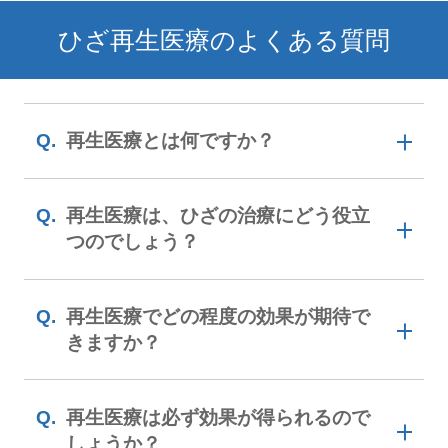
ひざ再生医療のよくある質問
再生医療とは何ですか？
体が本来持っている回復能力を利用し
再生医療は、ひざの治療にどう役立
て、組織や臓器の修復を目指す医療で
つのでしょう？
す。
再生医療とは、病気やケガなどで損傷を受
再生医療によって
変形性膝関節症
の進
再生医療でどの程度の効果が期待で
行抑止が期待できます。(治療後数日
けて低下したり、完全になくなってしまっ
きますか？
間、腫れや熱感といった症状が出るこ
たりした臓器や組織の機能を、患者さん自
とはあります)。
身の細胞によって修復することを目指す医
痛みと関節機能の改善が期待できま
再生医療は必ず効果が得られるので
現状の再生医療に期待できる効果は、変形
す。
療です。
しょうか？