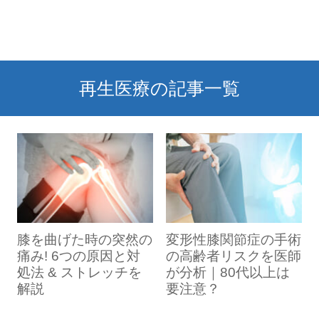
きます。
膝の負担を軽減する筋力強化とストレッチ
になりません。
何らかの感染症にかかっている方、当
される方には原則、治療前に
MRI検査と専
（ご自身の血液を用いるもの）
[2]
[3]
、脂肪
こうした、私たちに本来備わった細胞レベ
が有効
院が定める適応に該当しない方は治療
ただ、ほとんどの再生医療は自由診療なの
門医の診察
を受けていただいています。
由来幹細胞の投与（培養幹細胞治療）
[4]
の
ルのチカラをより高度な治療に応用しよう
をお勧めできません。
ご自身でできるリハビリとして、いくつか
で、一般的な保険診療に比べて自己負担額
ご検討の際には、ぜひ検査受診をお願い申
3種類で、それぞれ侵襲度や治療内容が大
というのが、再生医療の基本的な考え方で
再生医療の適応は医師が判断します
筋力トレーニングとストレッチをご紹介し
再生医療の記事一覧
は高額になります。また、新しい治療法で
し上げます。
きく異なります。
す。
ます。大腿四頭筋（太ももの筋肉）・中殿
当院では、具体的に以下の合併症をお持ち
症例数が少ないので、現時点で予測できて
自家軟骨移植術は2013年から保険が適用さ
再生医療を担う2つの柱：幹細胞と体細胞
筋（お尻の筋肉）のトレーニングをするこ
の方に対しては、治療をお断りすることが
MRIひざ即日診断はこちら
いないリスクがある可能性は否定できませ
れるようになりましたが、入院と手術を要
とで痛みの緩和が期待できるだけでなく、
あります。最終的な判断は医師の診察によ
私たちの身体は、受精卵というたった一つ
ん。
することから他の治療法に比べて負担は大
筋力によって関節にかかる負担をカバーす
りますが、その点のみご承知おきくださ
の細胞を起源にします。
こうした点を注視しながら、長期的な安全
きくなります。
ることが可能です。
い。
この受精卵が細胞分裂を繰り返すことで、
性についても確認していきたいと考えてい
当院では PRP療法と培養幹細胞治療を扱い
さまざまな臓器や組織が形作られていくわ
ます。
膝の負担を軽減する筋力強化とストレッチ
膝を曲げた時の突然の
変形性膝関節症の手術
ますが、より高い効果を期待する場合は両
が有効
痛み! 6つの原因と対
の高齢者リスクを医師
＜当院の適応外となりうる合併症＞
けですが、このプロセスを「分化」と言い
当グループがこれまでに行った45,600症例
者の併用をお勧めすることもあります。
処法 & ストレッチを
が分析｜80代以上は
悪性腫瘍
ます。
以上の実績では、これまでのところ治療後
解説
要注意？
重度の糖尿病
そして、分化が完了した細胞（成熟した大
に重篤な副作用が生じた例はありません
血液の凝固障害