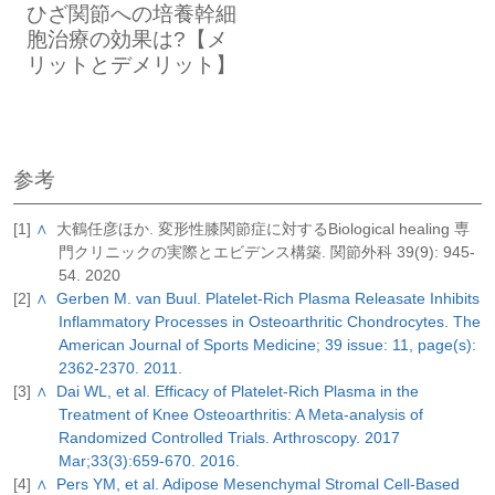
む）
ひざ関節への培養幹細
胞治療の効果は?【メ
リットとデメリット】
血液を材料にする再生医療
血液に含まれる成長因子（損傷の治癒反応
を促進させるタンパク質）や抗炎症サイト
参考
カイン（炎症抑制に働く伝達物質）を利用
[1]
∧
大鶴任彦ほか. 変形性膝関節症に対するBiological healing 専
して治療に役立てます。
門クリニックの実際とエビデンス構築. 関節外科 39(9): 945-
54. 2020
[2]
∧
Gerben M. van Buul. Platelet-Rich Plasma Releasate Inhibits
＜当院で受けられる治療＞
Inflammatory Processes in Osteoarthritic Chondrocytes. The
椅子に深く腰掛けて片方の足を座面に乗
American Journal of Sports Medicine; 39 issue: 11, page(s):
せます。両手ですねを抱えるようにし
●PRP-FD（PFC-FD）注射
2362-2370. 2011.
て、ひざをゆっくり胸に引き寄せます。
[3]
∧
Dai WL, et al. Efficacy of Platelet-Rich Plasma in the
詳しくは
PRP-FD（PFC-FD）注射のペー
ひざを引き寄せながら、おへそをのぞき
Treatment of Knee Osteoarthritis: A Meta-analysis of
込みます（この状態で20秒間キープ）。
ジ
をご覧ください。
Randomized Controlled Trials. Arthroscopy. 2017
Mar;33(3):659-670. 2016.
[4]
∧
Pers YM, et al. Adipose Mesenchymal Stromal Cell-Based
幹細胞を用いる再生医療