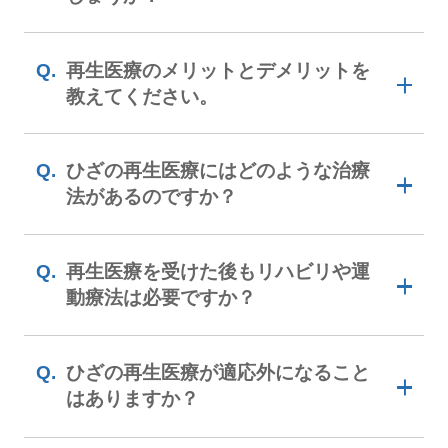
性膝関節症などの進行性の膝関節疾患の進
当院で扱っている再生医療（培養幹細胞治
再生医療は細胞医療
行を止めること、もしくは遅くすることで
人によってばらつきがありますが、詳
療）に関しては、痛みと関節の可動域など
再生医療のメリットとデメリットを
す。
細な検査を行うことで精度は上げられ
私たちが病気やけがをしたら、普通は薬
教えてください。
の機能面での改善が認められました。
ます。
逆に言うと、病気が進行して重度の状態に
剤、義足、ペースメーカーといった、人工
また、当ひざ関節症クリニックグループが
なってしまうと、ほとんど効果は期待でき
当院が行なっている培養幹細胞治療、およ
的な化合物や機器を使って、失われた身体
メリットは副作用や感染の心配が少な
ひざの再生医療にはどのような治療
行なった研究では、培養幹細胞治療による
ません。
いこと。デメリットは金額と治療実績
びPRP-FD（PFC-FD）注射に関して言え
の機能を取り戻そうとします。
法があるのですか？
痛み、生活の質、症状、運動機能の改善効
の少なさです。
薬物療法やヒアルロン酸注射で治療してい
ば、人によって効果の出方に違いが見られ
再生医療では、こうした人工物に頼らず、
果は、治療から1年経過した時点でも維持
再生医療では薬剤や手術療法など外科的な
るものの、なかなか改善が見られない、も
るのは事実です（効果が得られる人とそう
私たち自身が持つ組織の再生能力を活かし
血液を材料にするもの、幹細胞を用い
再生医療を受けた後もリハビリや運
されていることが明らかになりました。ま
るもの、軟骨細胞を用いるものがあり
介入による影響（副作用や感染）を受けな
しくは徐々に悪化しているという段階の方
でない人がいらっしゃいます）。
動療法は必要ですか？
た治療を目指します。
ます。
た同様の結果は、
PRP-FD（PFC-FD）注
いので、合併症のリスクが少ないという点
にこそ、ぜひご検討いただきたい治療法で
しかし、事前にMRI検査を受けていただく
「組織の再生能力」と聞くと難しく聞こえ
射
でも確認されています
[1]
。こうしたこと
ひざ治療で受けられる再生医療
はメリットです。
す。
ことで、治療によって効果が期待できるか
はい。再生医療に限らず、治療後にリ
るかもしれませんが、例えばちょっとした
ひざの再生医療が適応外になること
から、少なくとも従来の保存的治療に比べ
ハビリを行うことは、回復を早める大
また、多くの場合入院を必要としませんの
はありますか？
をより正確に判定することが可能です。こ
現在、変形性膝関節症の治療で行われてい
すり傷が数日すると自然に治っていくのも
きな要因の1つです。
て、効果が長期的に持続することが期待で
で、患者さんの日常生活やお仕事にも負担
うしたことから、当院では再生医療を希望
る再生医療は、自家軟骨移植術、PRP療法
再生能力の一つ。