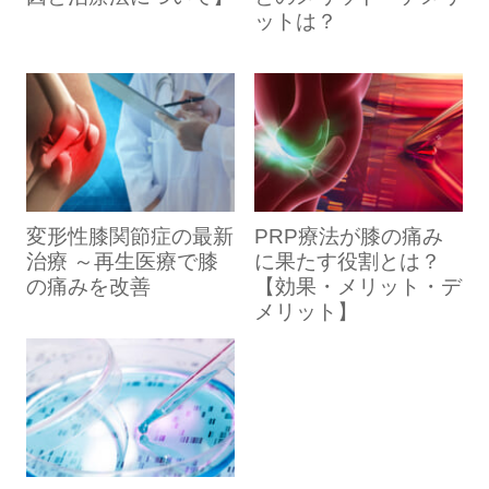
保険適用
可
不可
不可
ットは？
ご自身の検体を使用す
脂肪採取の際は1cm程
るため、拒絶反応やア
ではあるものの、小範
・外傷性
レルギー反応のリスク
囲の傷ができる
の軟骨欠
が低い
損
特になし
特になし
・離断性
（変形性
（変形性
従来の注射治療よりも
治療効果が出るまで、
骨軟骨炎
膝関節症
膝関節症
適応症の
長期間の治療効果が期
数ヶ月かかる場合があ
のみ
規定
や半月板
や半月板
待できる
る
（変形性
変形性膝関節症の最新
PRP療法が膝の痛み
損傷も適
損傷も適
膝関節症
治療 ～再生医療で膝
に果たす役割とは？
腕を枕にして横に寝そべり、下になった
応）
応）
や
半月板
の痛みを改善
【効果・メリット・デ
膝を曲げます。
損傷
は適
メリット】
上の足を上げ5秒キープして下ろします。
応外）
2を20回行なって１セットとし、これを3
セットを目標に行います。
約1ヵ月
約2ヵ月
（外来の
太ももとお尻の筋肉のストレッチ
（要入院
1日（外
治療に要
み／培養
する期間
／培養期
来のみ）
期間含
間含む）