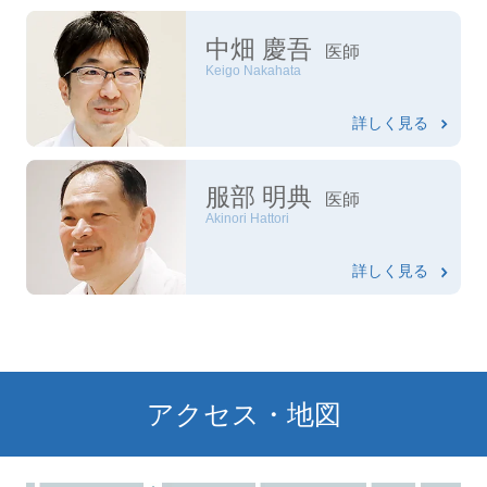
中畑 慶吾
医師
Keigo Nakahata
詳しく見る
服部 明典
医師
Akinori Hattori
詳しく見る
アクセス・地図