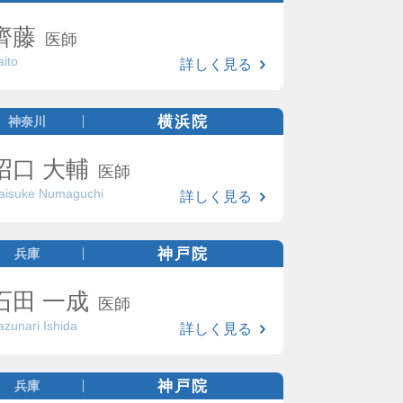
齊藤
医師
aito
詳しく見る
横浜院
神奈川
沼口 大輔
医師
aisuke Numaguchi
詳しく見る
神戸院
兵庫
石田 一成
医師
azunari Ishida
詳しく見る
神戸院
兵庫