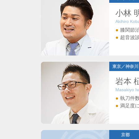
小林 
Akihiro Kob
膝関節
超音波
東京／神奈川
岩本 
Masakiyo I
執刀件数
満足度
京都