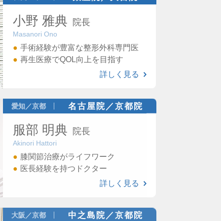
小野 雅典
院長
Masanori Ono
手術経験が豊富な整形外科専門医
再生医療でQOL向上を目指す
詳しく見る
名古屋院／京都院
愛知／京都
服部 明典
院長
Akinori Hattori
膝関節治療がライフワーク
医長経験を持つドクター
詳しく見る
中之島院／京都院
大阪／京都