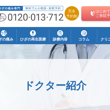
完全
はじめ
ご来院
予約制
ざの痛み
ひざの再生医療
診療内容
コラム
クリ
ドクター紹介