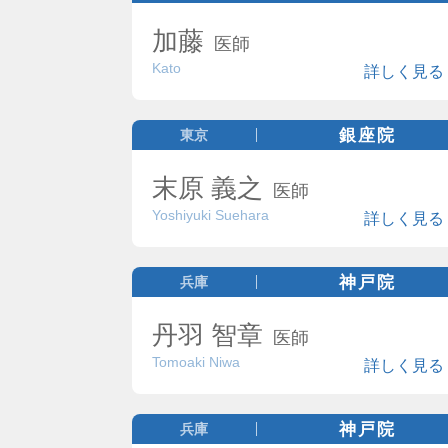
加藤
医師
Kato
詳しく見る
銀座院
東京
末原 義之
医師
Yoshiyuki Suehara
詳しく見る
神戸院
兵庫
丹羽 智章
医師
Tomoaki Niwa
詳しく見る
神戸院
兵庫