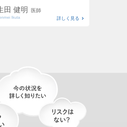
生田 健明
医師
enmei Ikuta
詳しく見る