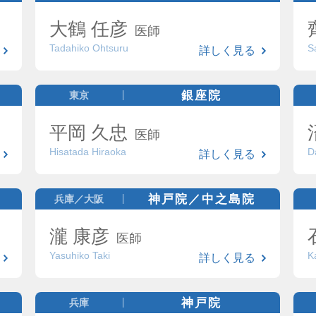
大鶴 任彦
医師
Tadahiko Ohtsuru
S
詳しく見る
銀座院
東京
平岡 久忠
医師
Hisatada Hiraoka
D
詳しく見る
神戸院／中之島院
兵庫／大阪
瀧 康彦
医師
Yasuhiko Taki
K
詳しく見る
神戸院
兵庫