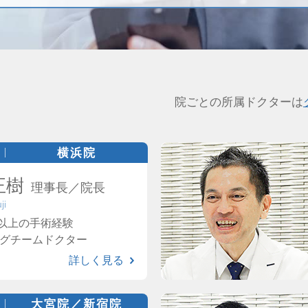
院ごとの所属ドクターは
横浜院
正樹
理事長／院長
ji
0件以上の手術経験
ーグチームドクター
詳しく見る
大宮院／新宿院