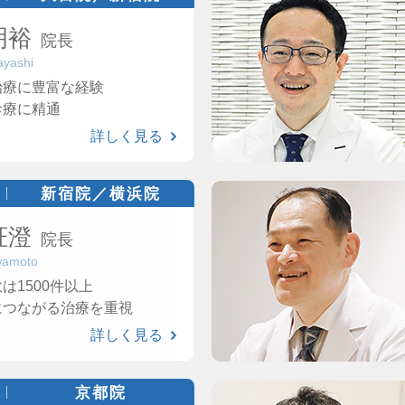
明裕
院長
ayashi
治療に豊富な経験
診療に精通
詳しく見る
新宿院／横浜院
柾澄
院長
wamoto
は1500件以上
につながる治療を重視
詳しく見る
京都院