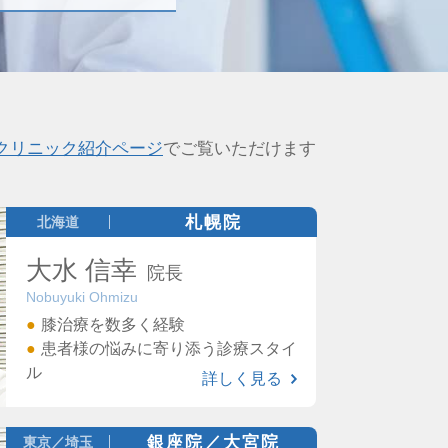
クリニック紹介ページ
でご覧いただけます
札幌院
北海道
大水 信幸
院長
Nobuyuki Ohmizu
膝治療を数多く経験
患者様の悩みに寄り添う診療スタイ
ル
詳しく見る
銀座院／大宮院
東京／埼玉