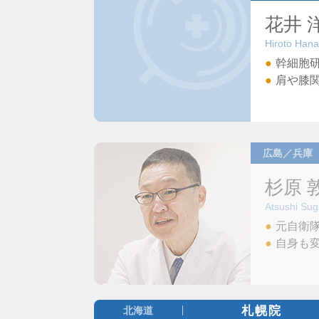
花井 
Hiroto Hana
幹細胞
肩や膝
広島／兵庫
杉原 
Atsushi Sug
元自衛
自身も
札幌院
北海道