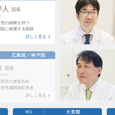
洋人
院長
i
研究の経験を持つ
関節に精通する医師
詳しく見る
広島院／神戸院
敦
院長
ihara
隊医官の整形外科
変形性膝関節症患者
詳しく見る
大宮院
埼玉