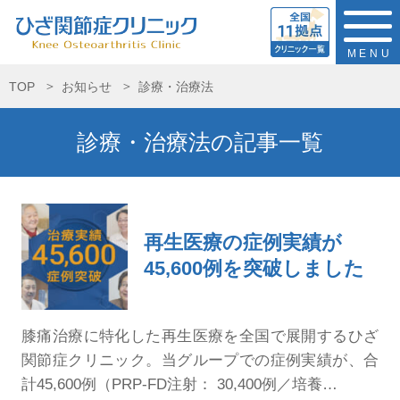
MENU
TOP
お知らせ
診療・治療法
診療・治療法の記事一覧
再生医療の症例実績が
45,600例を突破しました
膝痛治療に特化した再生医療を全国で展開するひざ
関節症クリニック。当グループでの症例実績が、合
計45,600例（PRP-FD注射： 30,400例／培養…