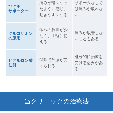
痛みが軽くなっ
サポータなしで
ひざ用
たように感じ、
は痛みが取れな
サポーター
動きやすくなる
い
体への負担が少
痛みが改善しな
グルコサミン
なく、手軽に使
の服用
いこともある
える
継続的に治療を
保険で治療が受
ヒアルロン酸
受ける必要があ
注射
けられる
る
当クリニックの治療法