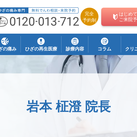
完全
はじめ
ご来院
予約制
ざの痛み
ひざの再生医療
診療内容
コラム
クリ
岩本 柾澄 院長