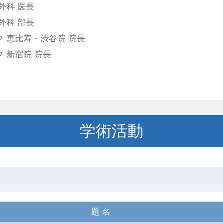
外科 医長
外科 部長
 恵比寿・渋谷院 院長
 新宿院 院長
学術活動
題 名