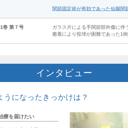
関節固定術が有効であった仙腸関
1巻 第７号
ガラス片による手関節部外傷に伴
癒着により投球が困難であった1例
インタビュー
ようになったきっかけは？
治療を届けたい