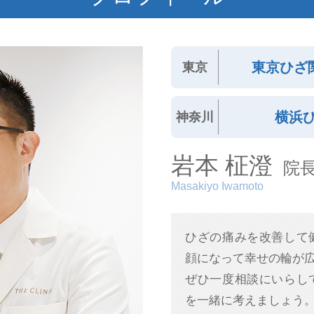
東京ひざ
東京
横浜
神奈川
岩本 柾澄
院
Masakiyo Iwamoto
ひざの痛みを改善して
顔になって幸せの輪が
ぜひ一度相談にいらし
を一緒に考えましょう