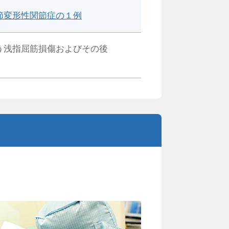
節変形性関節症の１例
う浅指屈筋損傷およびその後