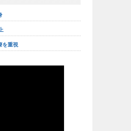
身
上
療を重視