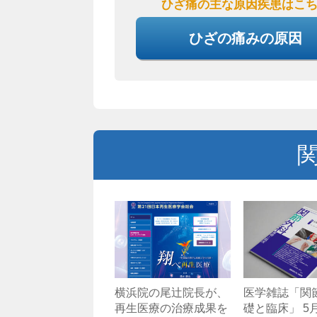
ひざ痛の主な原因疾患はこ
ひざの痛みの原因
横浜院の尾辻院長が、
医学雑誌「関
再生医療の治療成果を
礎と臨床」 5