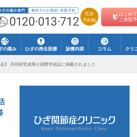
完全
はじめ
ご来院
予約制
ざの痛み
ひざの再生医療
診療内容
コラム
クリ
寿会】 共同研究成果が国際学術誌に掲載されました
活
際