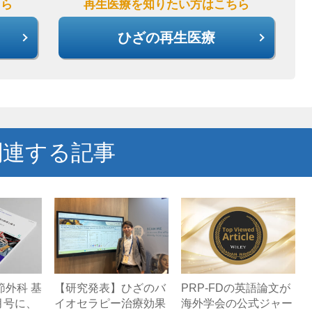
ちら
再生医療を知りたい方はこちら
ひざの再生医療
関連する記事
節外科 基
【研究発表】ひざのバ
PRP-FDの英語論文が
月号に、
イオセラピー治療効果
海外学会の公式ジャー