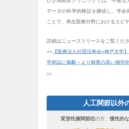
ひざ関節症クリニックでは、今後も
データの科学的検証を継続し、学会
ことで、再生医療分野におけるエビ
詳細はニュースリリースをご覧くだ
>>
【医療法人社団活寿会×神戸大学
学術誌に掲載～より精度の高い個別
―
人工関節以外
変形性膝関節症
の方、
慢性的