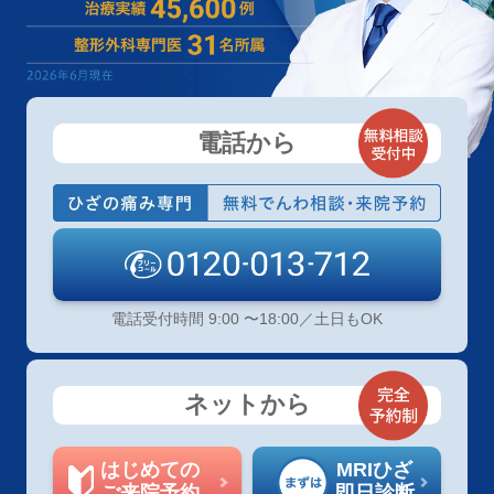
電話から
電話受付時間 9:00 〜18:00／土日もOK
ネットから
はじめての
MRIひざ
ご来院予約
即日診断