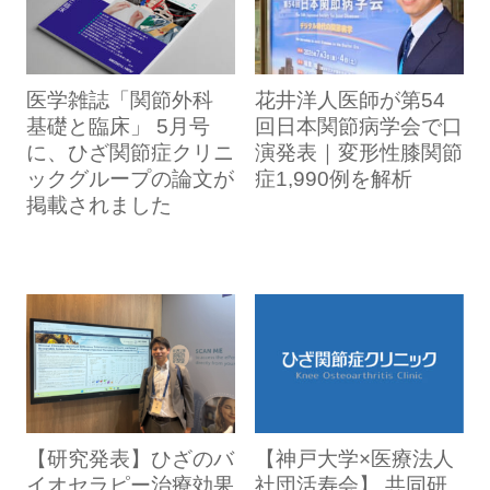
医学雑誌「関節外科
花井洋人医師が第54
基礎と臨床」 5月号
回日本関節病学会で口
に、ひざ関節症クリニ
演発表｜変形性膝関節
ックグループの論文が
症1,990例を解析
掲載されました
【研究発表】ひざのバ
【神戸大学×医療法人
イオセラピー治療効果
社団活寿会】 共同研