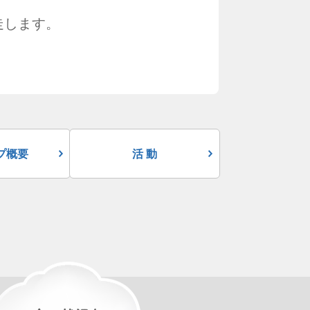
走します。
プ概要
活 動