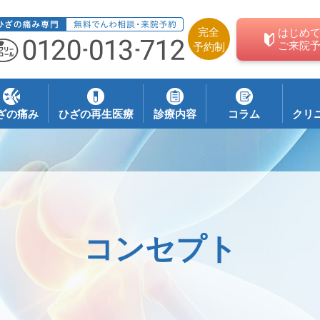
完全
はじめ
ご来院
予約制
ざの痛み
ひざの再生医療
診療内容
コラム
クリ
コンセプト