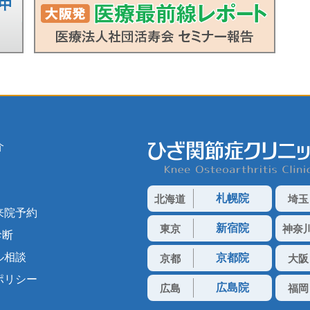
介
札幌院
北海道
埼玉
来院予約
新宿院
東京
神奈
診断
ル相談
京都院
京都
大阪
ポリシー
広島院
広島
福岡