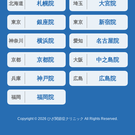
札幌院
大宮院
北海道
埼玉
銀座院
新宿院
東京
東京
横浜院
名古屋院
神奈川
愛知
京都院
中之島院
京都
大阪
神戸院
広島院
兵庫
広島
福岡院
福岡
Copyright © 2026 ひざ関節症クリニック All Rights Reserved.