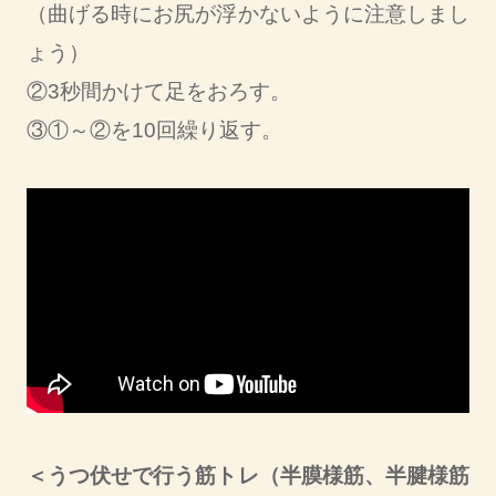
（曲げる時にお尻が浮かないように注意しまし
ょう）
②3秒間かけて足をおろす。
③①～②を10回繰り返す。
＜うつ伏せで行う筋トレ（半膜様筋、半腱様筋