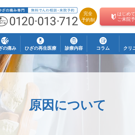
完全
はじめ
ご来院
予約制
ざの痛み
ひざの再生医療
診療内容
コラム
クリ
原因について