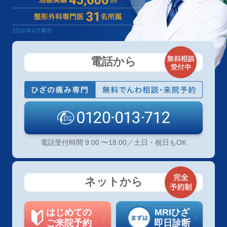
電話から
電話受付時間 9:00 〜18:00／土日・祝日もOK
ネットから
はじめての
MRIひざ
ご来院予約
即日診断