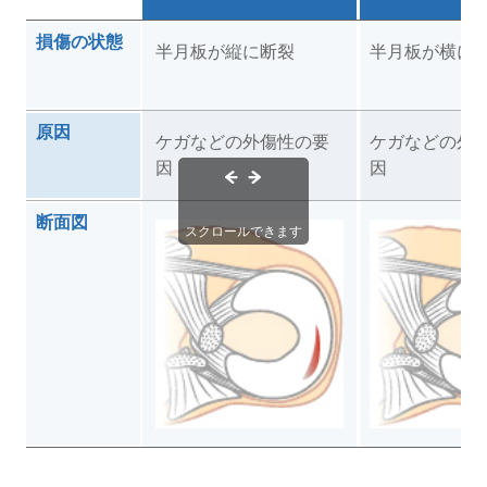
損傷の状態
半月板が縦に断裂
半月板が横に
原因
ケガなどの外傷性の要
ケガなどの外
因
因
断面図
スクロールできます