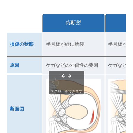
縦断裂
横
損傷の状態
半月板が縦に断裂
半月板が横
原因
ケガなどの外傷性の要因
ケガなどの
スクロールできます
断面図