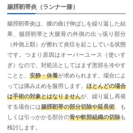
腸脛靭帯炎（ランナー膝）
腸脛靭帯炎は、膝の曲げ伸ばしを繰り返した結
果、腸脛靭帯と大腿骨の外側の出っ張り部分
（外側上顆）が擦れて炎症を起こしている状態
です。つまり原因はオーバーユース（使いす
ぎ）なので、対処法としてはまず患部を冷やす
ことと、
安静・休養
が求められます。場合によ
っては痛み止めを服用します。
ほとんどの場合
は手術の対象とはなりません
が、繰り返し再発
する場合には
腸脛靭帯の部分切除や延長術
、も
しくは引っかかる部分の
骨や軟部組織の切除
も
検討します。