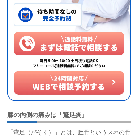
膝の内側の痛みは「鵞足炎」
「鵞足（がそく）」とは、脛骨というスネの骨