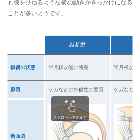
も膝をひねるような横の動きがきっかけになる
ことが多いようです。
縦断裂
横
損傷の状態
半月板が縦に断裂
半月板が横
原因
ケガなどの外傷性の要因
ケガなどの
スクロールできます
断面図