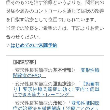
症そのものを治す治療というよりも、関節内の
炎症や痛みのコントロールを通じて症状の改善
を目指す治療として位置づけられています。
当院での診察をご希望の方は、下記よりお問い
合わせください。
▷
はじめてのご来院予約
【関連記事】
変形性膝関節症の
基本情報
▷
「変形性膝
関節症のFAQ」
変形性膝関節症の
運動療法
▷
「【動画有
り】変形性膝関節症に効く! 室内で簡単
にできる筋力トレーニング」
変形性膝関節症の
治療
▷
「変形性膝関節
症の治療法を徹底解説！治療ごとのメリ