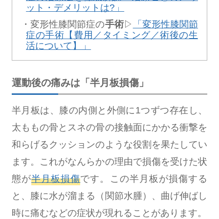
ット・デメリットは?」
変形性膝関節症の
手術
▷
「変形性膝関節
症の手術【費用／タイミング／術後の生
活について】」
運動後の痛みは「半月板損傷」
半月板は、膝の内側と外側に1つずつ存在し、
太ももの骨とスネの骨の接触面にかかる衝撃を
和らげるクッションのような役割を果たしてい
ます。これがなんらかの理由で損傷を受けた状
態が
半月板損傷
です。この半月板が損傷する
と、膝に水が溜まる（関節水腫）、曲げ伸ばし
時に痛むなどの症状が現れることがあります。