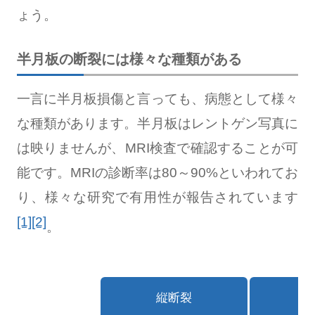
ょう。
半月板の断裂には様々な種類がある
一言に半月板損傷と言っても、病態として様々
な種類があります。半月板はレントゲン写真に
は映りませんが、MRI検査で確認することが可
能です。MRIの診断率は80～90%といわれてお
り、様々な研究で有用性が報告されています
[1]
[2]
。
縦断裂
横