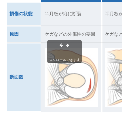
損傷の状態
半月板が縦に断裂
半月板が横
原因
ケガなどの外傷性の要因
ケガなどの
スクロールできます
断面図