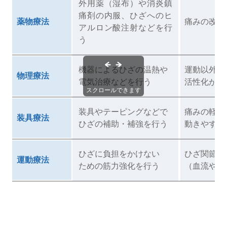
外用薬（湿布）や消炎鎮
痛剤の内服、ひざへのヒ
薬物療法
痛みの改善
アルロン酸注射などを行
う
機器によるひざの温熱や
運動以外で
物理療法
電気治療などを行う
活性化が期
スクロールできます
装具やテーピングなどで
痛みの軽減
装具療法
ひざの補助・補強を行う
動きやすく
ひざに負担をかけない
ひざ関節の
運動療法
ための筋力強化を行う
（血流や体