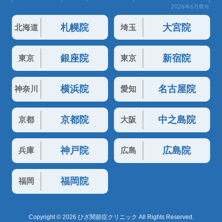
札幌院
大宮院
北海道
埼玉
銀座院
新宿院
東京
東京
横浜院
名古屋院
神奈川
愛知
京都院
中之島院
京都
大阪
神戸院
広島院
兵庫
広島
福岡院
福岡
Copyright © 2026 ひざ関節症クリニック All Rights Reserved.