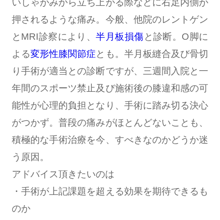
いしゃがみから立ち上がる際などに右足内側が
押されるような痛み。今般、他院のレントゲン
とMRI診察により、
半月板損傷
と診断。O脚に
よる
変形性膝関節症
とも。半月板縫合及び骨切
り手術が適当との診断ですが、三週間入院と一
年間のスポーツ禁止及び施術後の膝違和感の可
能性が心理的負担となり、手術に踏み切る決心
がつかず。普段の痛みがほとんどないことも、
積極的な手術治療を今、すべきなのかどうか迷
う原因。
アドバイス頂きたいのは
・手術が上記課題を超える効果を期待できるも
のか