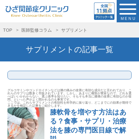
MENU
TOP
医師監修コラム
サプリメント
サプリメントの記事一覧
グルコサミンやコンドロイチンなどは膝の痛みの改善に有効な成分だと言われており、こ
れらのサプリは数多く市販されています。しかし、あまりに種類が豊富なので、どれを選
べばいいかわからない、選ぶ基準を知りたい、そもそも本当に膝痛の改善に有効なのか疑
問、といった声がよく聞かれるのも事実です。
ここでは、これらサプリメントの有効性を科学的に振り返り、どこまでにの効果が期待で
きるかを検証した記事をご紹介します。
膝軟骨を増やす方法はあ
る？食事・サプリ・治療
法を膝の専門医目線で解