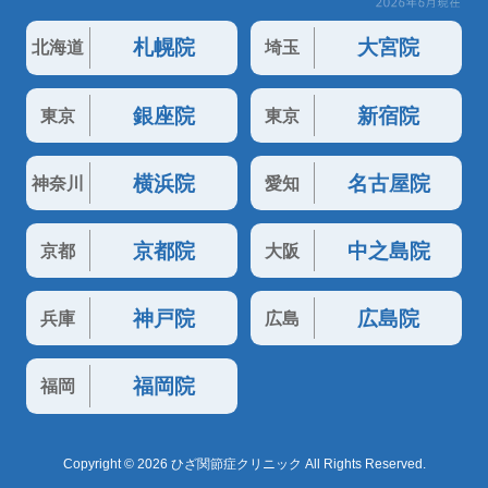
札幌院
大宮院
北海道
埼玉
銀座院
新宿院
東京
東京
横浜院
名古屋院
神奈川
愛知
京都院
中之島院
京都
大阪
神戸院
広島院
兵庫
広島
福岡院
福岡
Copyright © 2026 ひざ関節症クリニック All Rights Reserved.