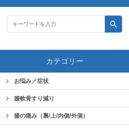
カテゴリー
お悩み／症状
膝軟骨すり減り
膝の痛み（裏/上/内側/外側）