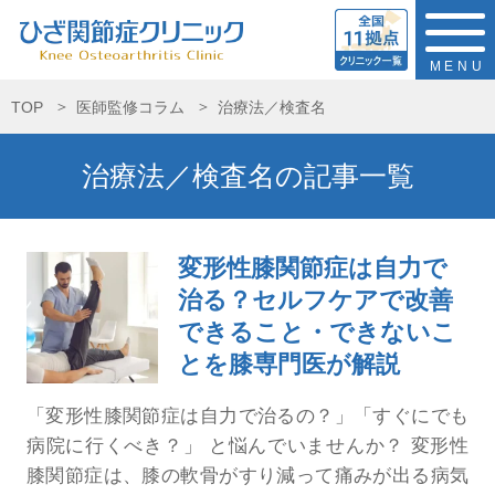
MENU
TOP
医師監修コラム
治療法／検査名
治療法／検査名の記事一覧
変形性膝関節症は自力で
治る？セルフケアで改善
できること・できないこ
とを膝専門医が解説
「変形性膝関節症は自力で治るの？」「すぐにでも
病院に行くべき？」 と悩んでいませんか？ 変形性
膝関節症は、膝の軟骨がすり減って痛みが出る病気