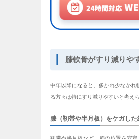
膝軟骨がすり減りや
中年以降になると、多かれ少なかれ
る方々は特にすり減りやすいと考え
膝（靭帯や半月板）をケガした
靭帯や半月板など、膝の位置を安定