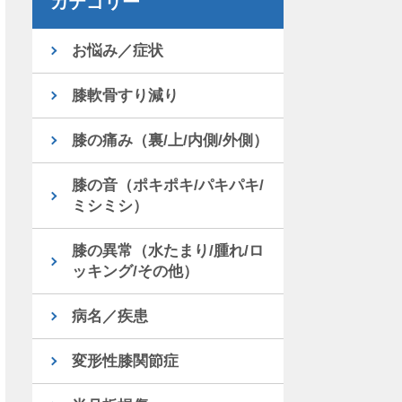
カテゴリー
お悩み／症状
膝軟骨すり減り
膝の痛み（裏/上/内側/外側）
膝の音（ポキポキ/パキパキ/
ミシミシ）
膝の異常（水たまり/腫れ/ロ
ッキング/その他）
病名／疾患
変形性膝関節症