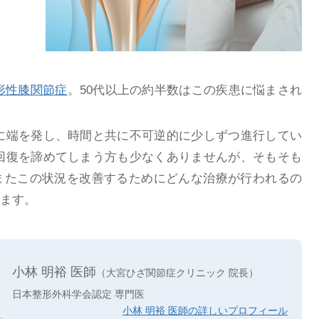
形性膝関節症
。50代以上の約半数はこの疾患に悩まされ
に端を発し、時間と共に不可逆的に少しずつ進行してい
回復を諦めてしまう方も少なくありませんが、そもそも
 またこの状況を改善するためにどんな治療が行われるの
します。
小林 明裕 医師
（大宮ひざ関節症クリニック 院長）
日本整形外科学会認定 専門医
小林 明裕 医師の詳しいプロフィール