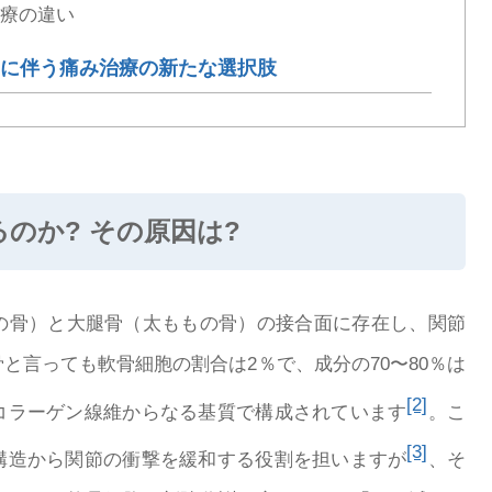
治療の違い
に伴う痛み治療の新たな選択肢
のか? その原因は?
の骨）と大腿骨（太ももの骨）の接合面に存在し、関節
と言っても軟骨細胞の割合は2％で、成分の70〜80％は
[2]
コラーゲン線維からなる基質で構成されています
。こ
[3]
構造から関節の衝撃を緩和する役割を担いますが
、そ