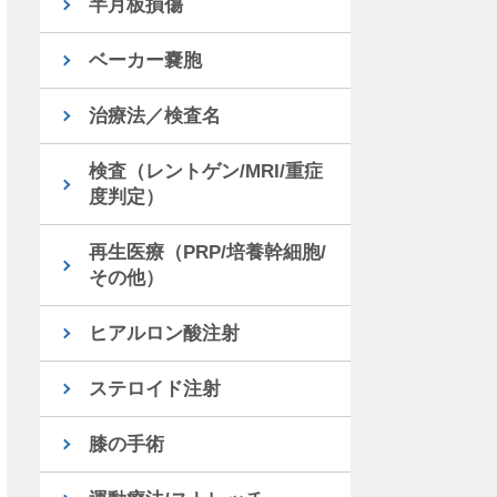
半月板損傷
ベーカー嚢胞
治療法／検査名
検査（レントゲン/MRI/重症
度判定）
再生医療（PRP/培養幹細胞/
その他）
ヒアルロン酸注射
ステロイド注射
膝の手術