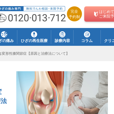
完全
はじめ
ご来院
予約制
ざの痛み
ひざの再生医療
診療内容
コラム
クリ
は変形性膝関節症【原因と治療法について】
変
療法