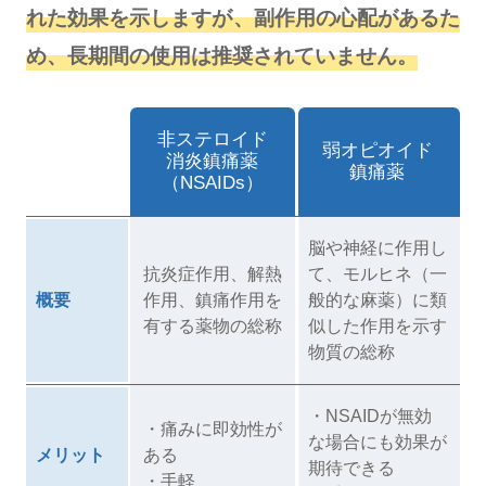
れた効果を示しますが、副作用の心配があるた
め、長期間の使用は推奨されていません。
非ステロイド
弱オピオイド
消炎鎮痛薬
鎮痛薬
（NSAIDs）
脳や神経に作用し
抗炎症作用、解熱
て、モルヒネ（一
概要
作用、鎮痛作用を
般的な麻薬）に類
有する薬物の総称
似した作用を示す
物質の総称
・NSAIDが無効
・痛みに即効性が
な場合にも効果が
メリット
ある
期待できる
・手軽