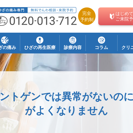
完全
はじめ
ご来院
予約制
ざの痛み
ひざの再生医療
診療内容
コラム
クリ
ントゲンでは異常がないの
がよくなりません