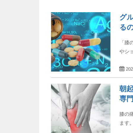
グ
る
「膝
やシ
202
朝
専
膝の
ます