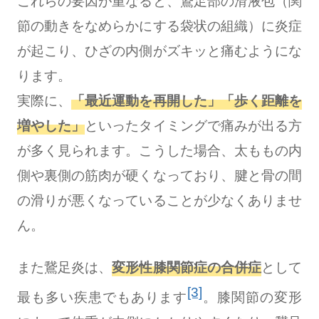
これらの要因が重なると、鵞足部の滑液包（関
節の動きをなめらかにする袋状の組織）に炎症
が起こり、ひざの内側がズキッと痛むようにな
ります。
実際に、
「最近運動を再開した」「歩く距離を
増やした」
といったタイミングで痛みが出る方
が多く見られます。こうした場合、太ももの内
側や裏側の筋肉が硬くなっており、腱と骨の間
の滑りが悪くなっていることが少なくありませ
ん。
また鵞足炎は、
変形性膝関節症の合併症
として
[3]
最も多い疾患でもあります
。膝関節の変形