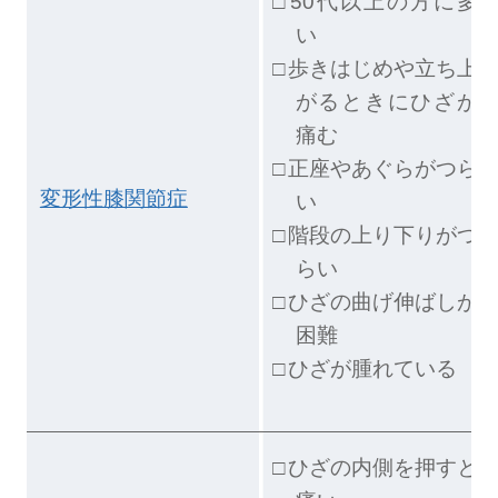
50代以上の方に多
い
歩きはじめや立ち上
がるときにひざが
痛む
正座やあぐらがつら
変形性膝関節症
い
階段の上り下りがつ
らい
ひざの曲げ伸ばしが
困難
ひざが腫れている
ひざの内側を押すと