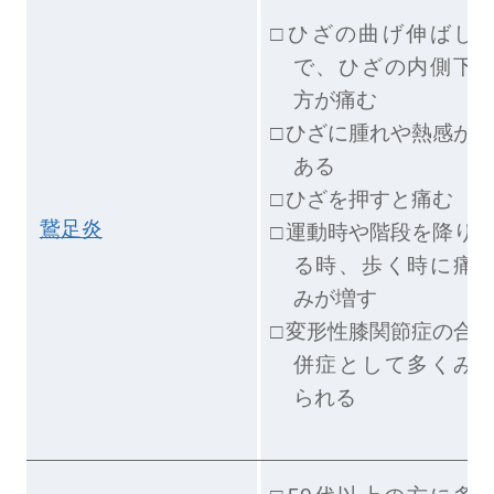
ひざの曲げ伸ばし
で、ひざの内側下
方が痛む
ひざに腫れや熱感が
ある
ひざを押すと痛む
鵞足炎
運動時や階段を降り
る時、歩く時に痛
みが増す
変形性膝関節症の合
併症として多くみ
られる