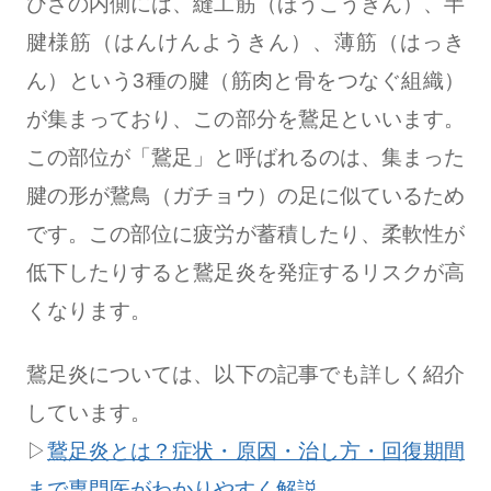
ひざの内側には、縫工筋（ほうこうきん）、半
腱様筋（はんけんようきん）、薄筋（はっき
ん）という3種の腱（筋肉と骨をつなぐ組織）
が集まっており、この部分を鵞足といいます。
この部位が「鵞足」と呼ばれるのは、集まった
腱の形が鵞鳥（ガチョウ）の足に似ているため
です。この部位に疲労が蓄積したり、柔軟性が
低下したりすると鵞足炎を発症するリスクが高
くなります。
鵞足炎については、以下の記事でも詳しく紹介
しています。
▷
鵞足炎とは？症状・原因・治し方・回復期間
まで専門医がわかりやすく解説