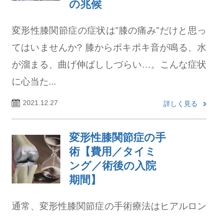
の兆候
変形性膝関節症の症状は”膝の痛み”だけと思っ
てはいませんか? 膝からポキポキ音が鳴る、水
が溜まる、曲げ伸ばししづらい…。こんな症状
に心当た...
2021.12.27
詳しく見る
変形性膝関節症の手
術【費用／タイミ
ング／術後の入院
期間】
通常、変形性膝関節症の手術療法はヒアルロン