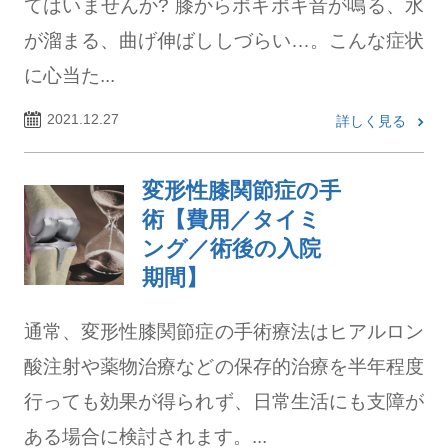
てはいませんか? 膝からポキポキ音が鳴る、水
が溜まる、曲げ伸ばししづらい…。こんな症状
に心当た...
2021.12.27
詳しく見る
変形性膝関節症の手
術【費用／タイミ
ング／術後の入院
期間】
通常、変形性膝関節症の手術療法はヒアルロン
酸注射や薬物治療などの保存的治療を半年程度
行っても効果が得られず、日常生活にも支障が
ある場合に検討されます。...