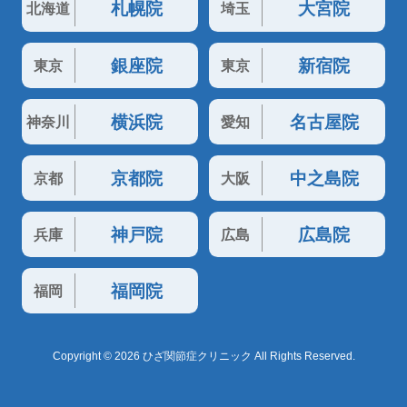
札幌院
大宮院
北海道
埼玉
銀座院
新宿院
東京
東京
横浜院
名古屋院
神奈川
愛知
京都院
中之島院
京都
大阪
神戸院
広島院
兵庫
広島
福岡院
福岡
Copyright © 2026 ひざ関節症クリニック All Rights Reserved.