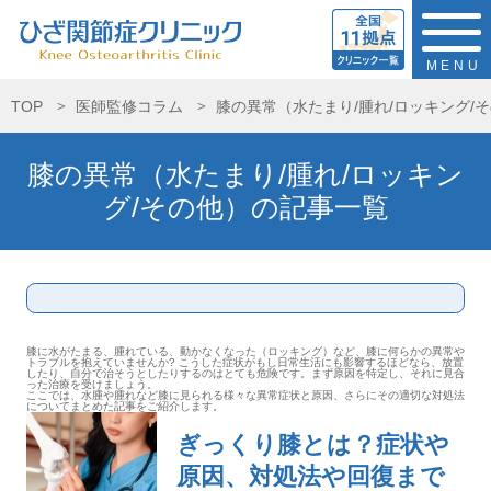
MENU
TOP
医師監修コラム
膝の異常（水たまり/腫れ/ロッキング/
膝の異常（水たまり/腫れ/ロッキン
グ/その他）の記事一覧
膝に水がたまる、腫れている、動かなくなった（ロッキング）など、膝に何らかの異常や
トラブルを抱えていませんか? こうした症状がもし日常生活にも影響するほどなら、放置
したり、自分で治そうとしたりするのはとても危険です。まず原因を特定し、それに見合
った治療を受けましょう。
ここでは、水腫や腫れなど膝に見られる様々な異常症状と原因、さらにその適切な対処法
についてまとめた記事をご紹介します。
ぎっくり膝とは？症状や
原因、対処法や回復まで