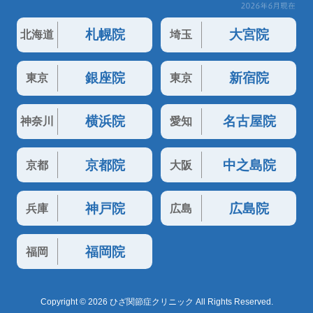
札幌院
大宮院
北海道
埼玉
銀座院
新宿院
東京
東京
横浜院
名古屋院
神奈川
愛知
京都院
中之島院
京都
大阪
神戸院
広島院
兵庫
広島
福岡院
福岡
Copyright © 2026 ひざ関節症クリニック All Rights Reserved.