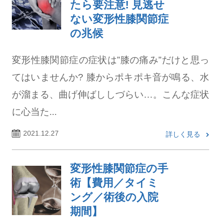
たら要注意! 見逃せ
ない変形性膝関節症
の兆候
変形性膝関節症の症状は”膝の痛み”だけと思っ
てはいませんか? 膝からポキポキ音が鳴る、水
が溜まる、曲げ伸ばししづらい…。こんな症状
に心当た...
2021.12.27
詳しく見る
変形性膝関節症の手
術【費用／タイミ
ング／術後の入院
期間】