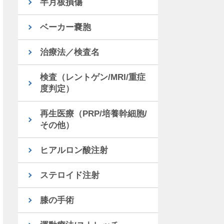
半月板損傷
ベーカー嚢胞
治療法／検査名
検査（レントゲン/MRI/重症
度判定）
再生医療（PRP/培養幹細胞/
その他）
ヒアルロン酸注射
ステロイド注射
膝の手術