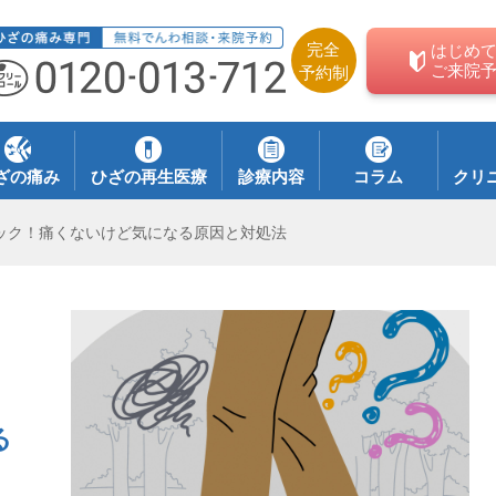
完全
はじめ
ご来院
予約制
ざの痛み
ひざの再生医療
診療内容
コラム
クリ
ック！痛くないけど気になる原因と対処法
る