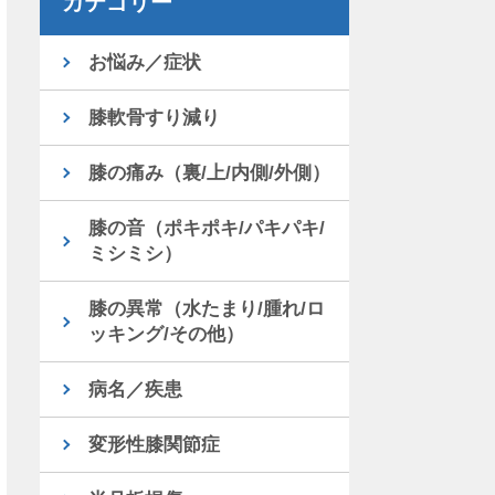
カテゴリー
お悩み／症状
膝軟骨すり減り
膝の痛み（裏/上/内側/外側）
膝の音（ポキポキ/パキパキ/
ミシミシ）
膝の異常（水たまり/腫れ/ロ
ッキング/その他）
病名／疾患
変形性膝関節症